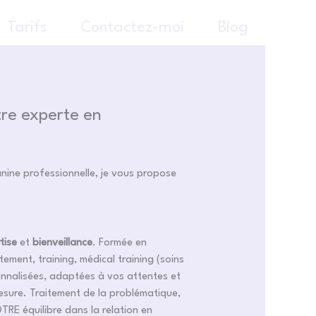
Tarifs
Contactez-moi
Blog
re experte en
nine professionnelle, je vous propose
tise
et
bienveillance
. Formée en
ment, training, médical training (soins
sonnalisées, adaptées à vos attentes et
mesure. Traitement de la problématique,
RE équilibre dans la relation en