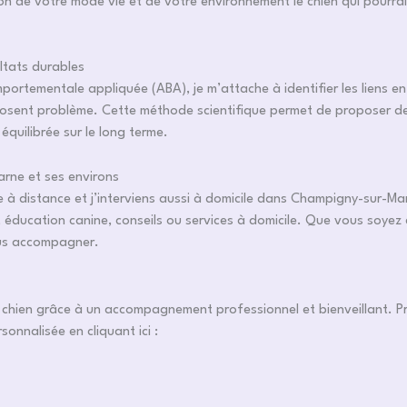
 de votre mode vie et de votre environnement le chien qui pourrai
ltats durables
omportementale appliquée (ABA), je m’attache à identifier les liens e
osent problème. Cette méthode scientifique permet de proposer des
équilibrée sur le long terme.
rne et ses environs
lle à distance et j’interviens aussi à domicile dans Champigny-sur-Mar
ducation canine, conseils ou services à domicile. Que vous soyez e
ous accompagner.
 chien grâce à un accompagnement professionnel et bienveillant. P
nnalisée en cliquant ici :