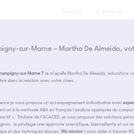
Accueil
À propos
igny-sur-Marne – Martha De Almeida, vot
Champigny-sur-Marne ?
Je m’apelle Martha De Almeida, éducatrice ca
re dans la relation avec votre chien.
rience je vous propose un accompagnement individualisé avec
exper
nt et à la méthode ABA en français l’analyse appliquée du comporte
 réactif ». Titulaire de l’ACACED. je vous propose des solutions per
on. Je privilégie une approche scientifique, bienveillante et sur 
ique et des techniques douces.
Ma mission :
vous aider à trouver VOT